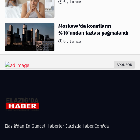
6 yıl önce
Moskova'da konutların
%10'undan fazlası yağmalandı
9 yıl önce
Elazığ'dan En Güncel Haberler ElazigdaHaber.Com'da