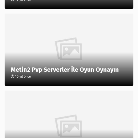
Metin2 Pvp Serverler İle Oyun Oynayın
10 yıl önce