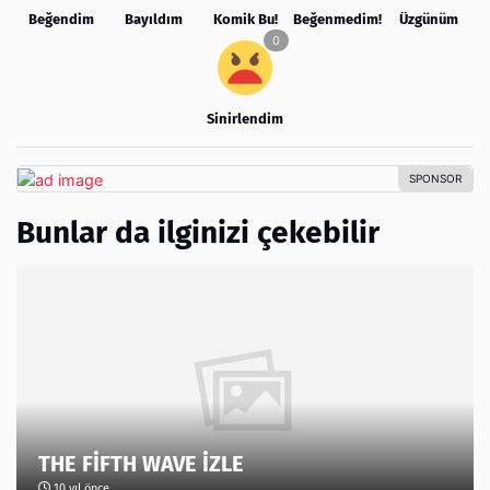
Beğendim
Bayıldım
Komik Bu!
Beğenmedim!
Üzgünüm
Sinirlendim
Bunlar da ilginizi çekebilir
THE FİFTH WAVE İZLE
10 yıl önce