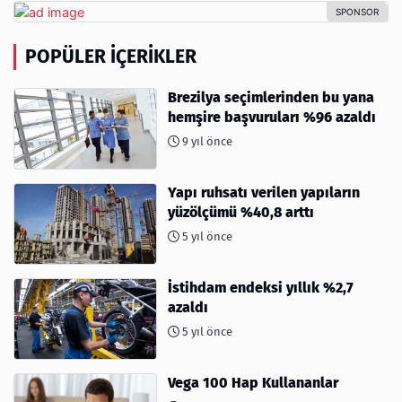
POPÜLER İÇERIKLER
Brezilya seçimlerinden bu yana
hemşire başvuruları %96 azaldı
9 yıl önce
Yapı ruhsatı verilen yapıların
yüzölçümü %40,8 arttı
5 yıl önce
İstihdam endeksi yıllık %2,7
azaldı
5 yıl önce
Vega 100 Hap Kullananlar