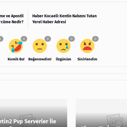
üme ve Apostil
Haber Kocaeli: Kentin Nabzını Tutan
ercüme Nedir?
Yerel Haber Adresi
Komik Bu!
Beğenmedim!
Üzgünüm
Sinirlendim
tin2 Pvp Serverler İle