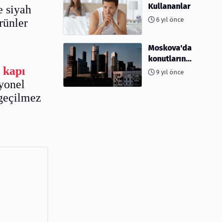
Kullananlar
e siyah
6 yıl önce
rünler
Moskova'da
konutların
i kapı
%10'undan
9 yıl önce
fazlası
syonel
yağmalandı
zgeçilmez