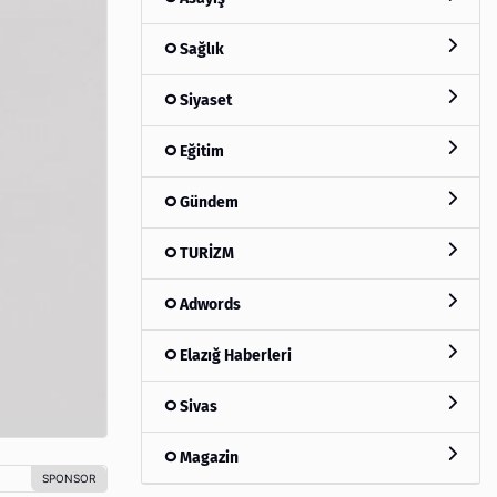
Sağlık
Siyaset
Eğitim
Gündem
TURİZM
Adwords
Elazığ Haberleri
Sivas
Magazin