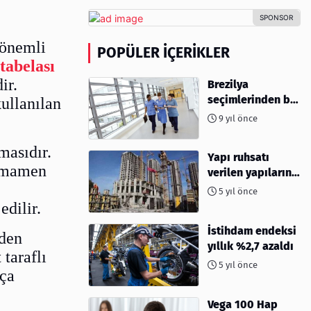
 önemli
POPÜLER İÇERIKLER
 tabelası
ir.
Brezilya
seçimlerinden bu
kullanılan
yana hemşire
9 yıl önce
başvuruları %96
azaldı
masıdır.
Yapı ruhsatı
tamamen
verilen yapıların
yüzölçümü %40,8
5 yıl önce
arttı
edilir.
İstihdam endeksi
mden
yıllık %2,7 azaldı
taraflı
5 yıl önce
kça
Vega 100 Hap