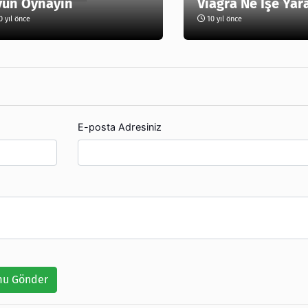
yun Oynayın
Viagra Ne İşe Yar
 yıl önce
10 yıl önce
E-posta Adresiniz
u Gönder