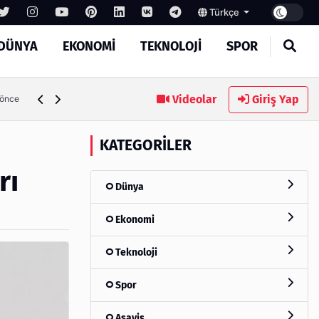
Türkçe
DÜNYA
EKONOMI
TEKNOLOJI
SPOR
Videolar
Giriş Yap
 önce
KATEGORILER
rı
Dünya
Ekonomi
Teknoloji
Spor
Asayiş