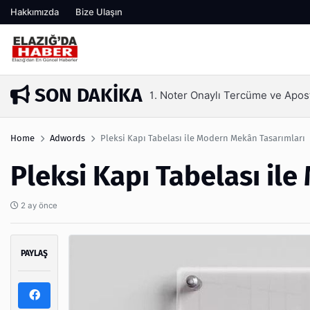
Hakkımızda
Bize Ulaşın
SON DAKIKA
Kaş Laminasyonu Nedir ve Neden 
3 ay önce
Home
Adwords
Pleksi Kapı Tabelası ile Modern Mekân Tasarımları
Pleksi Kapı Tabelası il
2 ay önce
PAYLAŞ