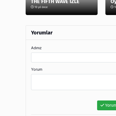
THE FİFTH WAVE İZLE
O
10 yıl önce
10
Yorumlar
Adınız
Yorum
Yorum