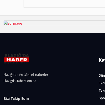
Ka
Elazığ'dan En Güncel Haberler
Dün
ElazigdaHaber.Com'da
Eko
Tekn
Spo
Bizi Takip Edin