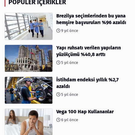
POPÜLER İÇERIKLER
Brezilya seçimlerinden bu yana
hemşire başvuruları %96 azaldı
9 yıl önce
Yapı ruhsatı verilen yapıların
yüzölçümü %40,8 arttı
5 yıl önce
İstihdam endeksi yıllık %2,7
azaldı
5 yıl önce
Vega 100 Hap Kullananlar
6 yıl önce