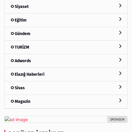
Siyaset
Eğitim
Gündem
TURİZM
Adwords
Elazığ Haberleri
Sivas
Magazin