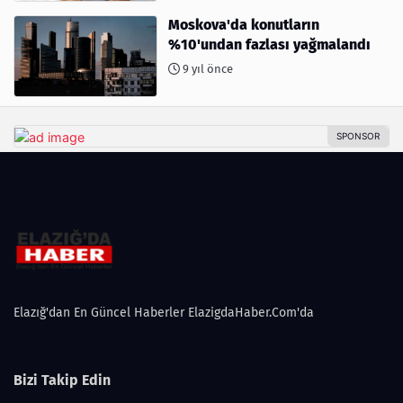
Moskova'da konutların
%10'undan fazlası yağmalandı
9 yıl önce
Elazığ'dan En Güncel Haberler ElazigdaHaber.Com'da
Bizi Takip Edin