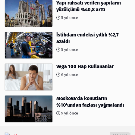
Yapı ruhsatı verilen yapıların
yüzölçümü %40,8 arttı
5 yıl önce
İstihdam endeksi yıllık %2,7
azaldı
5 yıl önce
Vega 100 Hap Kullananlar
6 yıl önce
Moskova'da konutların
%10'undan fazlası yağmalandı
9 yıl önce