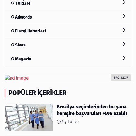
TURİZM
Adwords
Elazığ Haberleri
Sivas
Magazin
POPÜLER İÇERIKLER
Brezilya seçimlerinden bu yana
hemşire başvuruları %96 azaldı
9 yıl önce