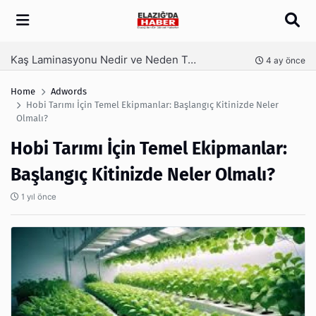
Arama
Kaş Laminasyonu Nedir ve Neden Tercih Edilir?
nce
4 ay önce
Home
Adwords
Hobi Tarımı İçin Temel Ekipmanlar: Başlangıç Kitinizde Neler
Olmalı?
Hobi Tarımı İçin Temel Ekipmanlar:
Başlangıç Kitinizde Neler Olmalı?
1 yıl önce