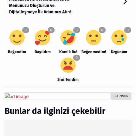
Menünüzü Oluşturun ve
Dijitalleşmeye İlk Adımınızı Atın!
Beğendim
Bayıldım
Komik Bu!
Beğenmedim!
Üzgünüm
Sinirlendim
Bunlar da ilginizi çekebilir