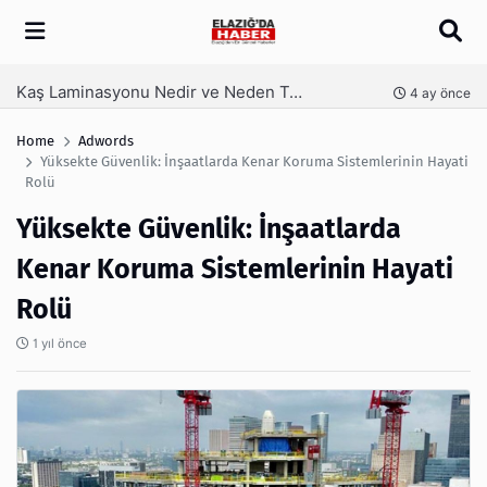
Arama
Kaş Laminasyonu Nedir ve Neden Tercih Edilir?
nce
4 ay önce
Home
Adwords
Yüksekte Güvenlik: İnşaatlarda Kenar Koruma Sistemlerinin Hayati
Rolü
Yüksekte Güvenlik: İnşaatlarda
Kenar Koruma Sistemlerinin Hayati
Rolü
1 yıl önce