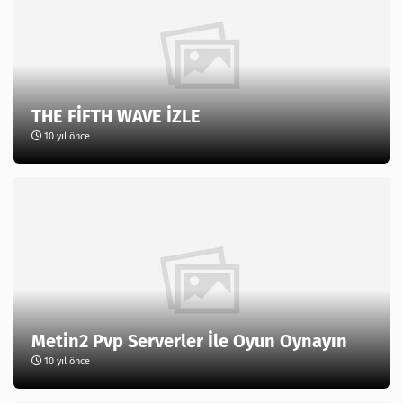
THE FİFTH WAVE İZLE
10 yıl önce
Metin2 Pvp Serverler İle Oyun Oynayın
10 yıl önce