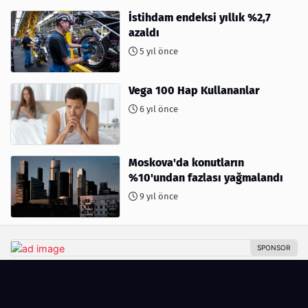
İstihdam endeksi yıllık %2,7
azaldı
5 yıl önce
Vega 100 Hap Kullananlar
6 yıl önce
Moskova'da konutların
%10'undan fazlası yağmalandı
9 yıl önce