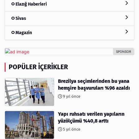
Elazığ Haberleri
Sivas
Magazin
POPÜLER İÇERIKLER
Brezilya seçimlerinden bu yana
hemşire başvuruları %96 azaldı
9 yıl önce
Yapı ruhsatı verilen yapıların
yüzölçümü %40,8 arttı
5 yıl önce