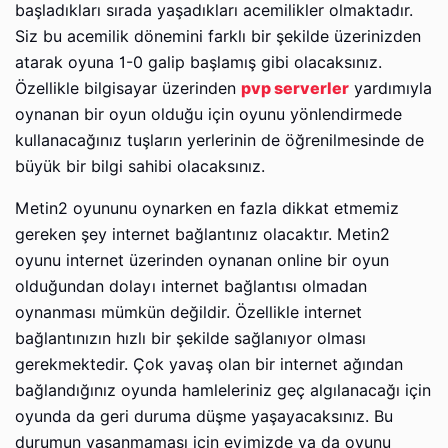
başladıkları sırada yaşadıkları acemilikler olmaktadır.
Siz bu acemilik dönemini farklı bir şekilde üzerinizden
atarak oyuna 1-0 galip başlamış gibi olacaksınız.
Özellikle bilgisayar üzerinden
pvp serverler
yardımıyla
oynanan bir oyun olduğu için oyunu yönlendirmede
kullanacağınız tuşların yerlerinin de öğrenilmesinde de
büyük bir bilgi sahibi olacaksınız.
Metin2 oyununu oynarken en fazla dikkat etmemiz
gereken şey internet bağlantınız olacaktır. Metin2
oyunu internet üzerinden oynanan online bir oyun
olduğundan dolayı internet bağlantısı olmadan
oynanması mümkün değildir. Özellikle internet
bağlantınızın hızlı bir şekilde sağlanıyor olması
gerekmektedir. Çok yavaş olan bir internet ağından
bağlandığınız oyunda hamleleriniz geç algılanacağı için
oyunda da geri duruma düşme yaşayacaksınız. Bu
durumun yaşanmaması için evimizde ya da oyunu