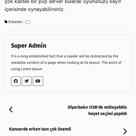
çok kaliteli bir pvp server bularak oyununuzu keyif
içerisinde oynayabilirsiniz.
Etiketler :
Super Admin
It is a long established fact that a reader will be distracted by the
readable content of a page when looking at its layout. The point of
using Lorem Ipsum
Diyarbakır OSB'de müteşebbis
heyet seçimi yapıldı
Kanserde erken tanı çok önemli