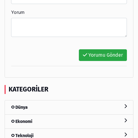
Yorum
Yorumu Gönder
KATEGORILER
Dünya
Ekonomi
Teknoloji