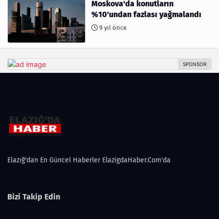
Moskova'da konutların
%10'undan fazlası yağmalandı
9 yıl önce
Elazığ'dan En Güncel Haberler ElazigdaHaber.Com'da
Bizi Takip Edin