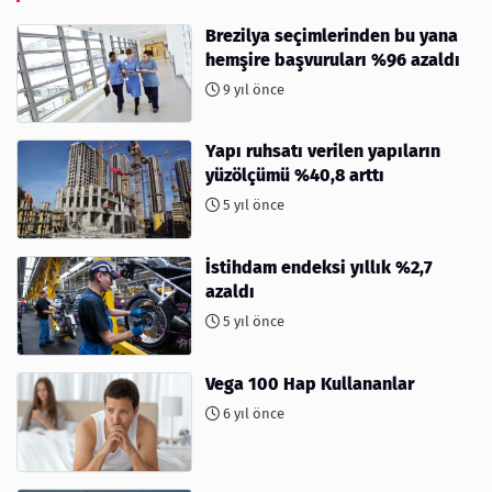
Brezilya seçimlerinden bu yana
hemşire başvuruları %96 azaldı
9 yıl önce
Yapı ruhsatı verilen yapıların
yüzölçümü %40,8 arttı
5 yıl önce
İstihdam endeksi yıllık %2,7
azaldı
5 yıl önce
Vega 100 Hap Kullananlar
6 yıl önce