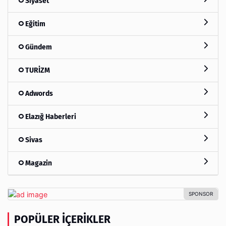
Siyaset
Eğitim
Gündem
TURİZM
Adwords
Elazığ Haberleri
Sivas
Magazin
POPÜLER İÇERIKLER