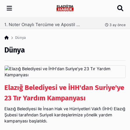
Arama
Kaş Laminasyonu Nedir ve Neden Tercih Edilir?
nce
4 ay önce
Dünya
Dünya
Elazığ Belediyesi ve İHH'dan Suriye'ye
23 Tır Yardım Kampanyası
Elazığ Belediyesi ile İnsan Hak ve Hürriyetleri Vakfı (İHH) Elazığ
Şubesi tarafından Suriyeli kardeşlerimize yönelik yardım
kampanyası başlatıldı.