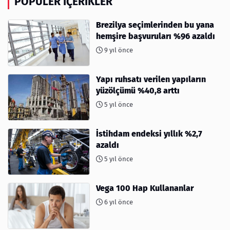
POPÜLER İÇERIKLER
Brezilya seçimlerinden bu yana
hemşire başvuruları %96 azaldı
9 yıl önce
Yapı ruhsatı verilen yapıların
yüzölçümü %40,8 arttı
5 yıl önce
İstihdam endeksi yıllık %2,7
azaldı
5 yıl önce
Vega 100 Hap Kullananlar
6 yıl önce