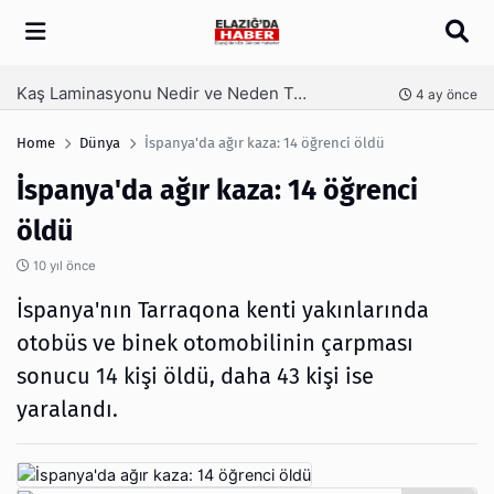
Arama
Kaş Laminasyonu Nedir ve Neden Tercih Edilir?
nce
4 ay önce
Home
Dünya
İspanya'da ağır kaza: 14 öğrenci öldü
İspanya'da ağır kaza: 14 öğrenci
öldü
10 yıl önce
İspanya'nın Tarraqona kenti yakınlarında
otobüs ve binek otomobilinin çarpması
sonucu 14 kişi öldü, daha 43 kişi ise
yaralandı.