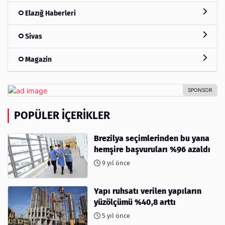
Elazığ Haberleri
Sivas
Magazin
POPÜLER İÇERIKLER
Brezilya seçimlerinden bu yana
hemşire başvuruları %96 azaldı
9 yıl önce
Yapı ruhsatı verilen yapıların
yüzölçümü %40,8 arttı
5 yıl önce