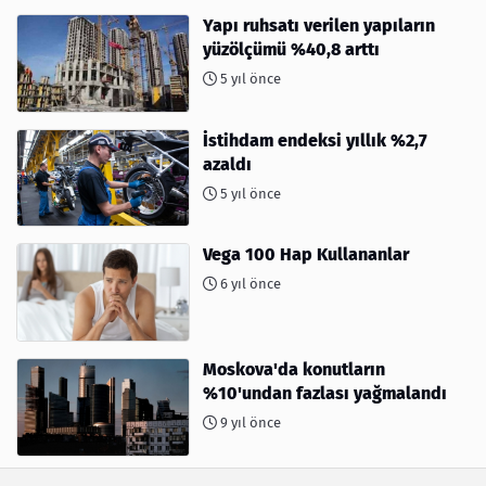
Yapı ruhsatı verilen yapıların
yüzölçümü %40,8 arttı
5 yıl önce
İstihdam endeksi yıllık %2,7
azaldı
5 yıl önce
Vega 100 Hap Kullananlar
6 yıl önce
Moskova'da konutların
%10'undan fazlası yağmalandı
9 yıl önce