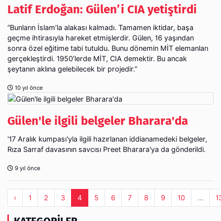
Latif Erdoğan: Gülen’i CIA yetiştirdi
“Bunların İslam’la alakası kalmadı. Tamamen iktidar, başa
geçme ihtirasıyla hareket etmişlerdir. Gülen, 16 yaşından
sonra özel eğitime tabi tutuldu. Bunu dönemin MİT elemanları
gerçekleştirdi. 1950’lerde MİT, CIA demektir. Bu ancak
şeytanın aklına gelebilecek bir projedir.”
10 yıl önce
Gülen'le ilgili belgeler Bharara'da
'17 Aralık kumpası'yla ilgili hazırlanan iddianamedeki belgeler,
Rıza Sarraf davasının savcısı Preet Bharara'ya da gönderildi.
9 yıl önce
‹
1
2
3
4
5
6
7
8
9
10
...
1