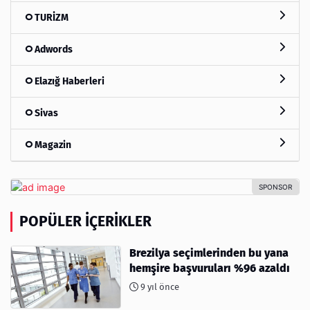
TURİZM
Adwords
Elazığ Haberleri
Sivas
Magazin
POPÜLER İÇERIKLER
Brezilya seçimlerinden bu yana
hemşire başvuruları %96 azaldı
9 yıl önce