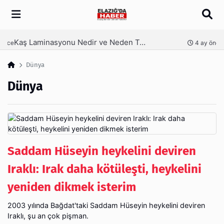
Arama
Kaş Laminasyonu Nedir ve Neden Tercih Edilir?
nce
4 ay önce
Dünya
Dünya
Saddam Hüseyin heykelini deviren
Iraklı: Irak daha kötüleşti, heykelini
yeniden dikmek isterim
2003 yılında Bağdat'taki Saddam Hüseyin heykelini deviren
Iraklı, şu an çok pişman.