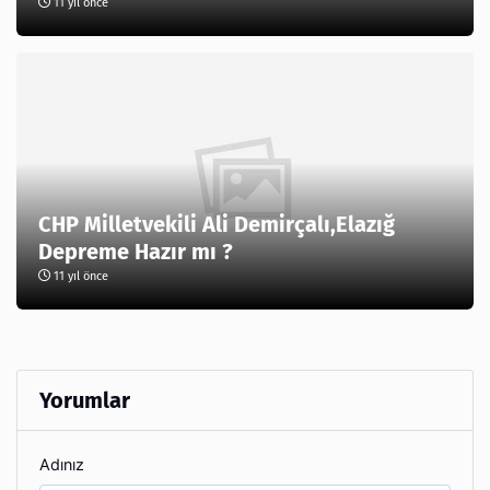
11 yıl önce
CHP Milletvekili Ali Demirçalı,Elazığ
Depreme Hazır mı ?
11 yıl önce
Yorumlar
Adınız