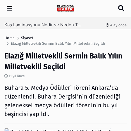
Arama
Kaş Laminasyonu Nedir ve Neden Tercih Edilir?
nce
4 ay önce
Home
Siyaset
Elazığ Milletvekili Sermin Balık Yılın Milletvekili Seçildi
Elazığ Milletvekili Sermin Balık Yılın
Milletvekili Seçildi
11 yıl önce
Buhara 5. Medya Ödülleri Töreni Ankara’da
düzenlendi. Buhara Dergisi’nin düzenlediği
geleneksel medya ödülleri töreninin bu yıl
beşincisi yapıldı.