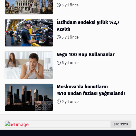
5 yıl önce
İstihdam endeksi yıllık %2,7
azaldı
5 yıl önce
Vega 100 Hap Kullananlar
6 yıl önce
Moskova'da konutların
%10'undan fazlası yağmalandı
9 yıl önce