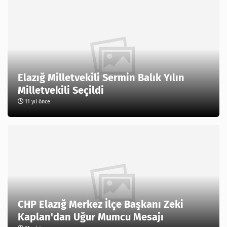
Elazığ Milletvekili Sermin Balık Yılın
Milletvekili Seçildi
11 yıl önce
CHP Elazığ Merkez İlçe Başkanı Zeki
Kaplan'dan Uğur Mumcu Mesajı