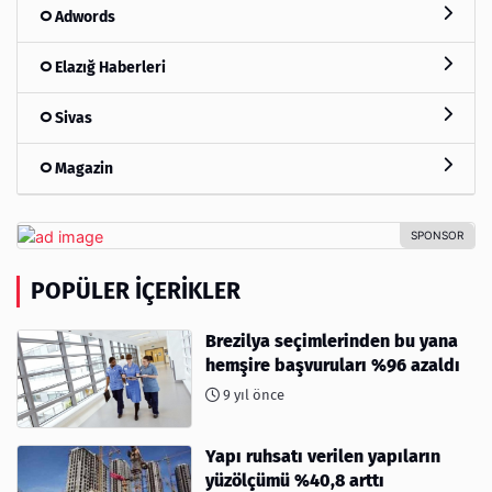
Adwords
Elazığ Haberleri
Sivas
Magazin
POPÜLER İÇERIKLER
Brezilya seçimlerinden bu yana
hemşire başvuruları %96 azaldı
9 yıl önce
Yapı ruhsatı verilen yapıların
yüzölçümü %40,8 arttı