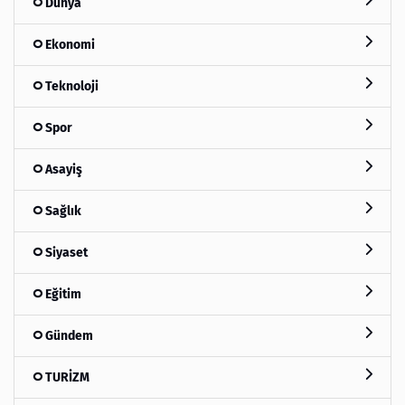
Dünya
Ekonomi
Teknoloji
Spor
Asayiş
Sağlık
Siyaset
Eğitim
Gündem
TURİZM